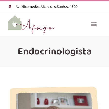
Ir
Av. Nicomedes Alves dos Santos, 1500
para
o
conteúdo
Toggle
Naviga
HOME
VACINAS
Endocrinologista
ESPECIALIDADES
EQUIPE MÉDICA
SOBRE NÓS
BLOG
AGENDAR CONSULTA