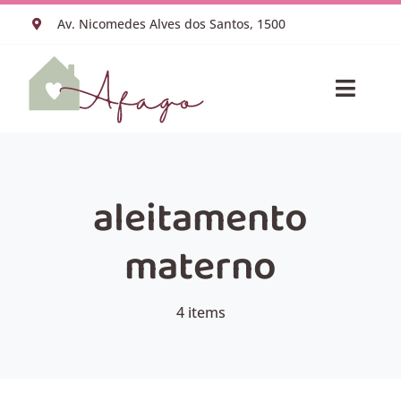
Ir
Av. Nicomedes Alves dos Santos, 1500
para
o
conteúdo
Toggle
Naviga
HOME
VACINAS
ESPECIALIDADES
aleitamento
EQUIPE MÉDICA
materno
SOBRE NÓS
BLOG
AGENDAR CONSULTA
4 items