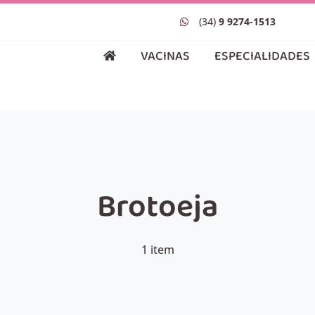
(34)
9 9274-1513
VACINAS
ESPECIALIDADES
Brotoeja
1 item