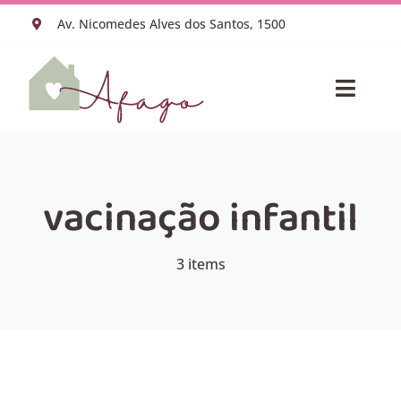
Ir
Av. Nicomedes Alves dos Santos, 1500
para
o
conteúdo
Toggle
Naviga
HOME
VACINAS
ESPECIALIDADES
vacinação infantil
EQUIPE MÉDICA
SOBRE NÓS
3 items
BLOG
AGENDAR CONSULTA