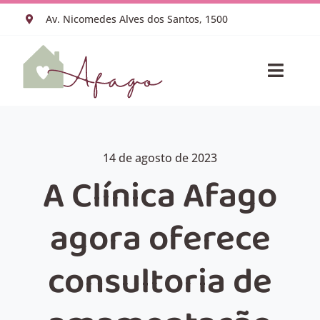
Ir
Av. Nicomedes Alves dos Santos, 1500
para
o
conteúdo
Toggle
Naviga
HOME
VACINAS
ESPECIALIDADES
14 de agosto de 2023
A Clínica Afago
EQUIPE MÉDICA
SOBRE NÓS
agora oferece
BLOG
AGENDAR CONSULTA
consultoria de